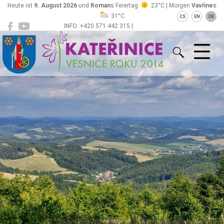
Heute ist
9. August 2026
und
Roman
s Feiertag
23°C | Morgen
Vavřinec
31°C
CS
EN
DE
INFO: +420 571 442 315 |
Kateřinice
ou@obeckaterinice.cz