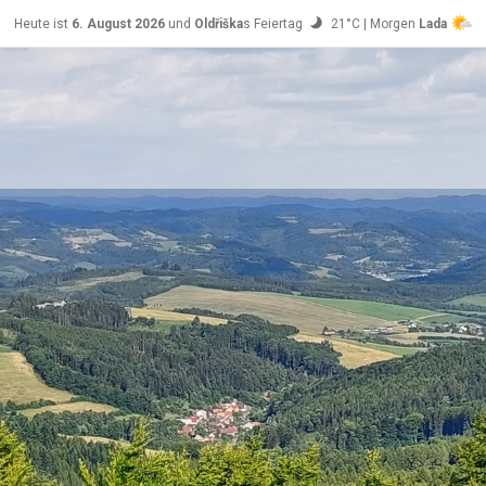
Heute ist
6. August 2026
und
Oldřiška
s Feiertag
21°C | Morgen
Lada
24°C