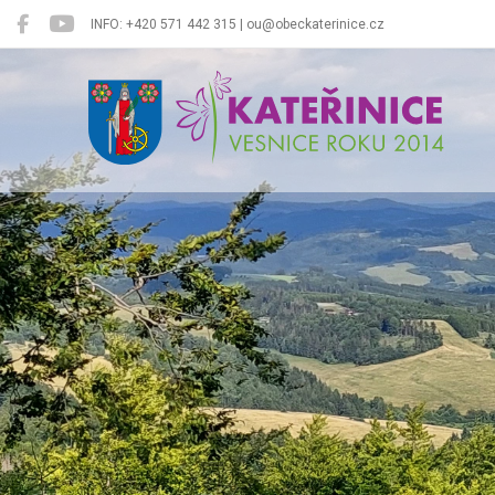
INFO: +420 571 442 315 | ou@obeckaterinice.cz
Kateřinice