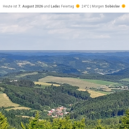
Heute ist
7. August 2026
und
Lada
s Feiertag
24°C | Morgen
Soběslav
23°C