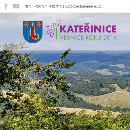
INFO: +420 571 442 315 | ou@obeckaterinice.cz
Kateřinice