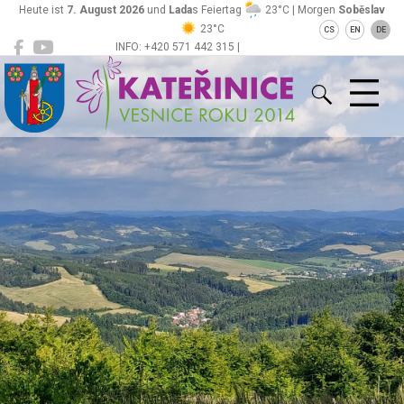
Heute ist
7. August 2026
und
Lada
s Feiertag
23°C | Morgen
Soběslav
23°C
CS
EN
DE
INFO: +420 571 442 315 |
Kateřinice
ou@obeckaterinice.cz