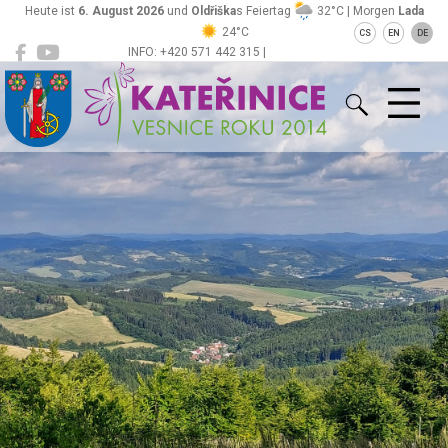
Heute ist
6. August 2026
und
Oldřiška
s Feiertag
32°C | Morgen
Lada
24°C
CS
EN
DE
INFO: +420 571 442 315 |
Kateřinice
ou@obeckaterinice.cz