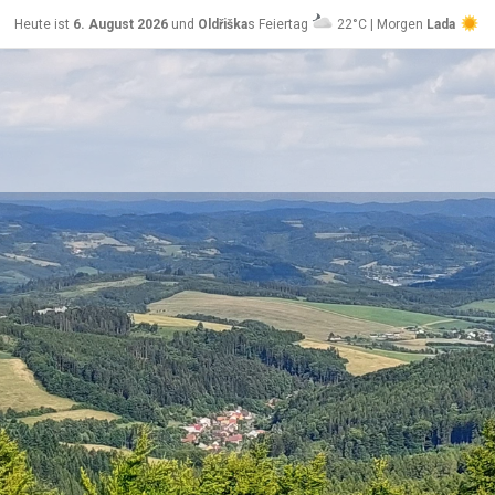
Heute ist
6. August 2026
und
Oldřiška
s Feiertag
22°C | Morgen
Lada
25°C