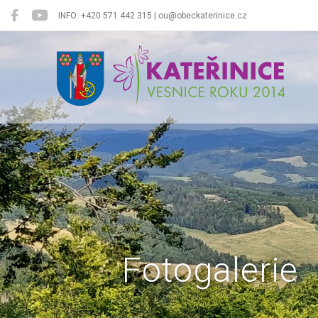
INFO: +420 571 442 315 | ou@obeckaterinice.cz
Kateřinice
Fotogalerie