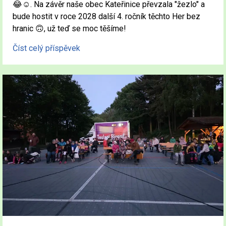
😂☺️. Na závěr naše obec Kateřinice převzala "žezlo" a
bude hostit v roce 2028 další 4. ročník těchto Her bez
hranic 🙃, už teď se moc těšíme!
Číst celý příspěvek