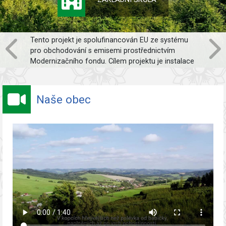
Předmětem projektu je pořízení 1 ks
vozidla s
elektrickým pohonem (elektromobilu) do 3,5 t
kategorie N1
v našem případě Toyota typ Proace
City, které bude používáno k výkonu činností
souvisejících se správou obce. Hlavním cílem a
přínosem projektu je pozitivní dopad na životní
Naše obec
prostředí prostřednictvím snížení emisí
znečišťujících látek z dopravy a zlepšení kvality
ovzduší v intravilánu obce.