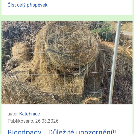
Číst celý příspěvek
autor
Kateřinice
Publikováno: 26.03.2026
Bioodpady... Důležité upozornění!!